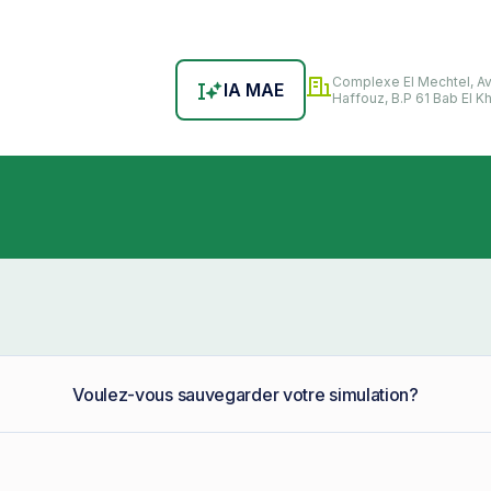
Complexe El Mechtel, A
IA MAE
Haffouz, B.P 61 Bab El K
Voulez-vous sauvegarder votre simulation?