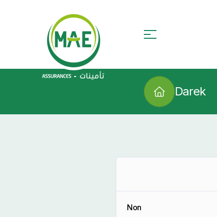
Darek
Non